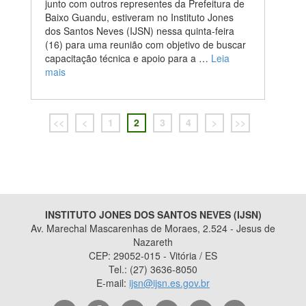
junto com outros representes da Prefeitura de
Baixo Guandu, estiveram no Instituto Jones
dos Santos Neves (IJSN) nessa quinta-feira
(16) para uma reunião com objetivo de buscar
capacitação técnica e apoio para a …
Leia
mais
<<
<
1
2
3
4
>
>>
INSTITUTO JONES DOS SANTOS NEVES (IJSN)
Av. Marechal Mascarenhas de Moraes, 2.524 - Jesus de
Nazareth
CEP: 29052-015 - Vitória / ES
Tel.: (27) 3636-8050
E-mail:
ijsn@ijsn.es.gov.br