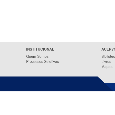
INSTITUCIONAL
ACERV
Quem Somos
Bibliote
Processos Seletivos
Livros
Mapas
INSTITUTO JONES DOS SANTOS
NEVES (IJSN)
Av. Marechal Mascarenhas de Moraes,
2.524 - Jesus de Nazareth