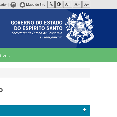
A=
A+
A-
rador
|
|
Mapa do Site
Secretaria de Estado de Economia
e Planejamento
tivos
o