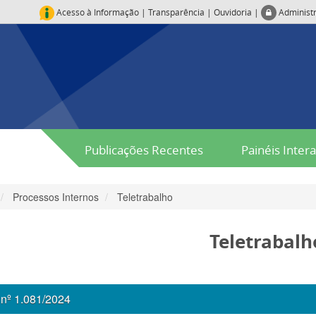
Acesso à Informação
|
Transparência
|
Ouvidoria
|
Administ
Publicações Recentes
Painéis Intera
Processos Internos
Teletrabalho
Teletrabalh
nº 1.081/2024