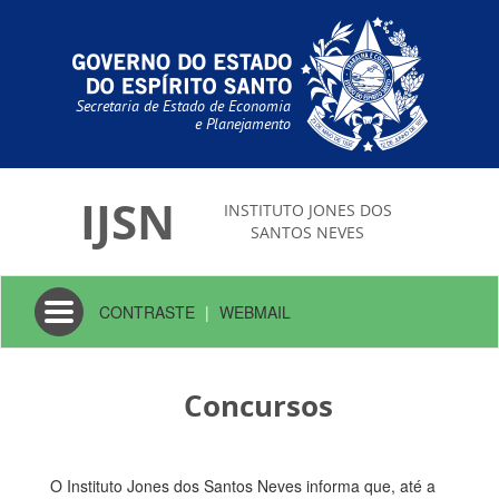
Secretaria de Estado de Economia
e Planejamento
IJSN
INSTITUTO JONES DOS
SANTOS NEVES
Toggle
CONTRASTE
|
WEBMAIL
navigation
Concursos
O Instituto Jones dos Santos Neves informa que, até a