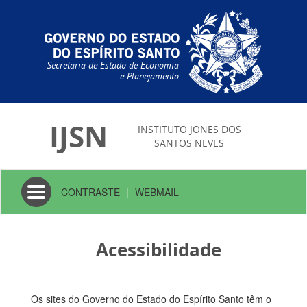
Secretaria de Estado de Economia
e Planejamento
IJSN
INSTITUTO JONES DOS
SANTOS NEVES
Toggle
CONTRASTE
|
WEBMAIL
navigation
Acessibilidade
Os sites do Governo do Estado do Espírito Santo têm o