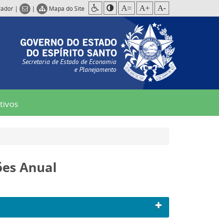
A=
A+
A-
rador
|
|
Mapa do Site
Secretaria de Estado de Economia
e Planejamento
tivos
ões Anual