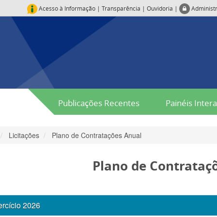
Acesso à Informação
|
Transparência
|
Ouvidoria
|
Administ
Publicações Recentes
Painéis Intera
Licitações
Plano de Contratações Anual
Plano de Contrataç
rcício 2026