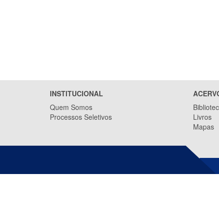
INSTITUCIONAL
ACERV
Quem Somos
Bibliote
Processos Seletivos
Livros
Mapas
INSTITUTO JONES DOS SANTOS
NEVES (IJSN)
Av. Marechal Mascarenhas de Moraes,
2.524 - Jesus de Nazareth