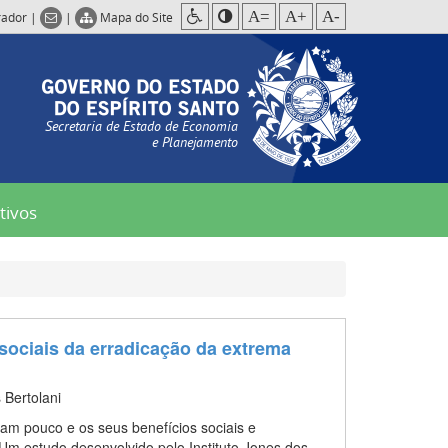
A=
A+
A-
rador
|
|
Mapa do Site
Secretaria de Estado de Economia
e Planejamento
tivos
sociais da erradicação da extrema
 Bertolani
am pouco e os seus benefícios sociais e
m estudo desenvolvido pelo Instituto Jones dos