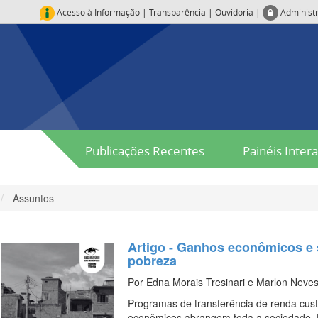
Acesso à Informação
|
Transparência
|
Ouvidoria
|
Administ
Publicações Recentes
Painéis Intera
Assuntos
Artigo - Ganhos econômicos e 
pobreza
Por Edna Morais Tresinari e Marlon Neves
Programas de transferência de renda cust
econômicos abrangem toda a sociedade. U