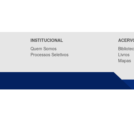
INSTITUCIONAL
ACERV
Quem Somos
Bibliote
Processos Seletivos
Livros
Mapas
INSTITUTO JONES DOS SANTOS
NEVES (IJSN)
Av. Marechal Mascarenhas de Moraes,
2.524 - Jesus de Nazareth
CEP: 29052-015 - Vitória / ES
Tel.: (27) 3636-8050
E-mail:
ijsn@ijsn.es.gov.br