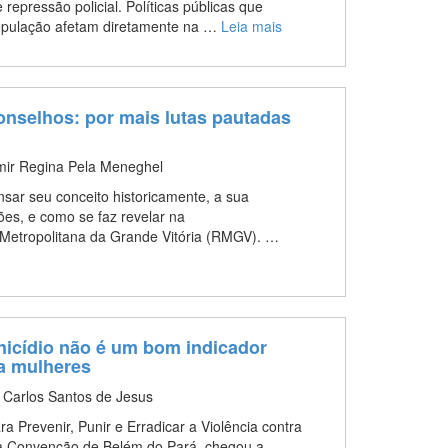
repressão policial. Políticas públicas que
população afetam diretamente na …
Leia mais
nselhos: por mais lutas pautadas
emir Regina Pela Meneghel
ensar seu conceito historicamente, a sua
es, e como se faz revelar na
Metropolitana da Grande Vitória (RMGV). …
nicídio não é um bom indicador
ra mulheres
 Carlos Santos de Jesus
 Prevenir, Punir e Erradicar a Violência contra
a Convenção de Belém do Pará, chegou a