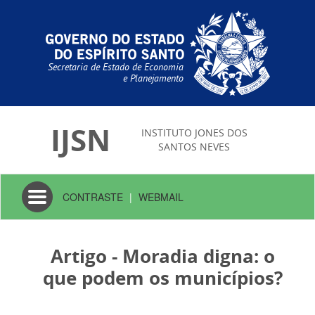
Secretaria de Estado de Economia
e Planejamento
IJSN
INSTITUTO JONES DOS
SANTOS NEVES
Toggle
CONTRASTE
|
WEBMAIL
navigation
Artigo - Moradia digna: o
que podem os municípios?