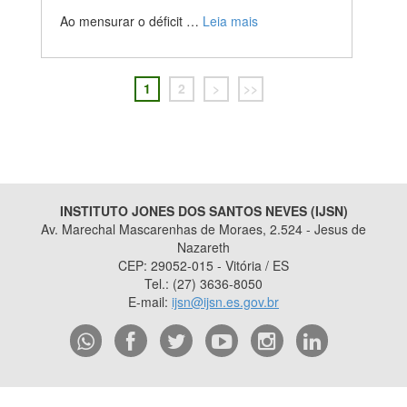
Ao mensurar o déficit …
Leia mais
1
2
>
>>
INSTITUTO JONES DOS SANTOS NEVES (IJSN)
Av. Marechal Mascarenhas de Moraes, 2.524 - Jesus de
Nazareth
CEP: 29052-015 - Vitória / ES
Tel.: (27) 3636-8050
E-mail:
ijsn@ijsn.es.gov.br
2015
- 2026
/ Desenvolvido pelo
PRODEST
utilizando o software