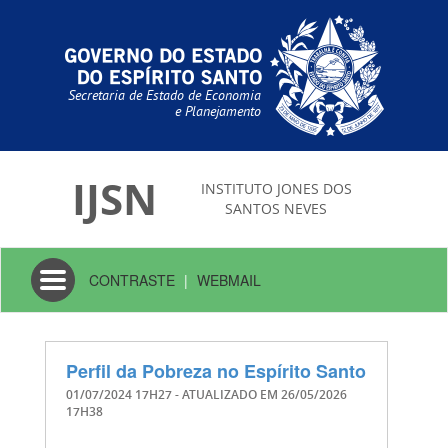
Secretaria de Estado de Economia
e Planejamento
IJSN
INSTITUTO JONES DOS
SANTOS NEVES
Toggle
CONTRASTE
|
WEBMAIL
navigation
Perfil da Pobreza no Espírito Santo
01/07/2024 17H27
- ATUALIZADO EM
26/05/2026
17H38