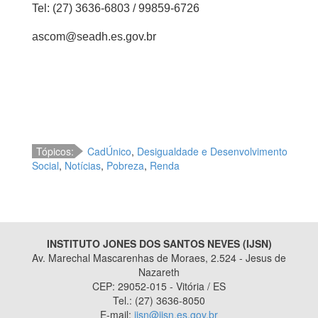
Tel: (27) 3636-6803 / 99859-6726
ascom@seadh.es.gov.br
Tópicos:
CadÚnico
,
Desigualdade e Desenvolvimento
Social
,
Notícias
,
Pobreza
,
Renda
INSTITUTO JONES DOS SANTOS NEVES (IJSN)
Av. Marechal Mascarenhas de Moraes, 2.524 - Jesus de
Nazareth
CEP: 29052-015 - Vitória / ES
Tel.: (27) 3636-8050
E-mail:
ijsn@ijsn.es.gov.br