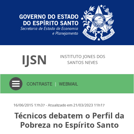
Secretaria de Estado de Economia
e Planejamento
IJSN
INSTITUTO JONES DOS
SANTOS NEVES
Toggle
CONTRASTE
|
WEBMAIL
navigation
16/06/2015 17h37
- Atualizado em
21/03/2023 11h17
Técnicos debatem o Perfil da
Pobreza no Espírito Santo