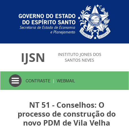
Secretaria de Estado de Economia
e Planejamento
IJSN
INSTITUTO JONES DOS
SANTOS NEVES
Toggle
CONTRASTE
|
WEBMAIL
navigation
NT 51 - Conselhos: O
processo de construção do
novo PDM de Vila Velha