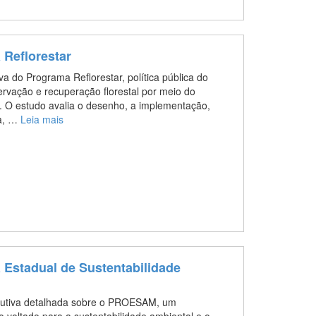
 Reflorestar
a do Programa Reflorestar, política pública do
ervação e recuperação florestal por meio do
. O estudo avalia o desenho, a implementação,
ma, …
Leia mais
 Estadual de Sustentabilidade
cutiva detalhada sobre o PROESAM, um
 voltado para a sustentabilidade ambiental e o