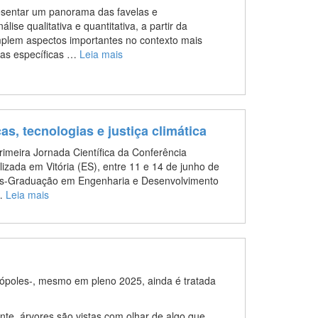
esentar um panorama das favelas e
se qualitativa e quantitativa, a partir da
mplem aspectos importantes no contexto mais
icas específicas …
Leia mais
cas, tecnologias e justiça climática
primeira Jornada Científica da Conferência
lizada em Vitória (ES), entre 11 e 14 de junho de
ós-Graduação em Engenharia e Desenvolvimento
 …
Leia mais
rópoles-, mesmo em pleno 2025, ainda é tratada
te, árvores são vistas com olhar de algo que