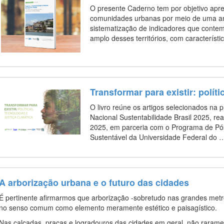
O presente Caderno tem por objetivo apr
comunidades urbanas por meio de uma análi
sistematização de indicadores que conte
amplo desses territórios, com característ
Transformar para existir: políti
O livro reúne os artigos selecionados na 
Nacional Sustentabilidade Brasil 2025, rea
2025, em parceria com o Programa de P
Sustentável da Universidade Federal do
A arborização urbana e o futuro das cidades
É pertinente afirmarmos que arborização -sobretudo nas grandes met
no senso comum como elemento meramente estético e paisagístico.
Nas calçadas, praças e logradouros das cidades em geral, não raramen