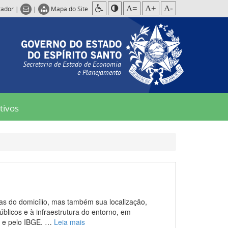
A=
A+
A-
rador
|
|
Mapa do Site
Secretaria de Estado de Economia
e Planejamento
tivos
as do domicílio, mas também sua localização,
blicos e à infraestrutura do entorno, em
 e pelo IBGE. …
Leia mais