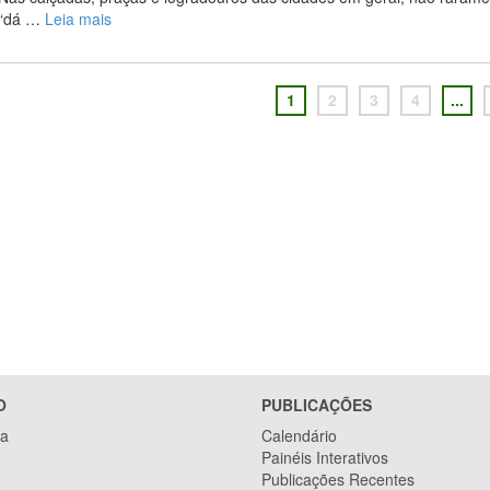
“dá …
Leia mais
1
2
3
4
...
O
PUBLICAÇÕES
ca
Calendário
Painéis Interativos
Publicações Recentes