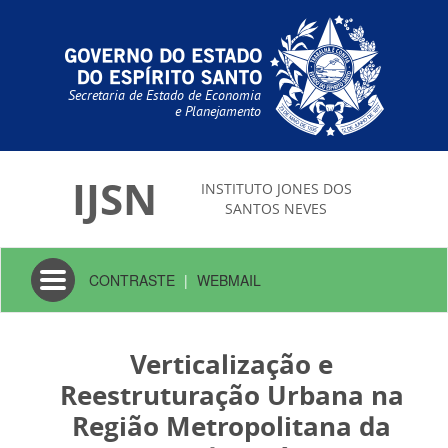
Secretaria de Estado de Economia
e Planejamento
IJSN
INSTITUTO JONES DOS
SANTOS NEVES
Toggle
CONTRASTE
|
WEBMAIL
navigation
Verticalização e
Reestruturação Urbana na
Região Metropolitana da