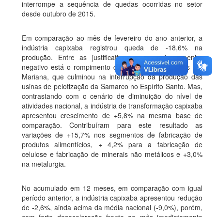
interrompe a sequência de quedas ocorridas no setor
desde outubro de 2015.
Em comparação ao mês de fevereiro do ano anterior, a
indústria capixaba registrou queda de -18,6% na
produção. Entre as justificativas para o desempenho
negativo está o rompimento da barragem de rejeitos em
Mariana, que culminou na interrupção da produção das
usinas de pelotização da Samarco no Espírito Santo. Mas,
contrastando com o cenário de diminuição do nível de
atividades nacional, a indústria de transformação capixaba
apresentou crescimento de +5,8% na mesma base de
comparação. Contribuíram para este resultado as
variações de +15,7% nos segmentos de fabricação de
produtos alimentícios, + 4,2% para a fabricação de
celulose e fabricação de minerais não metálicos e +3,0%
na metalurgia.
No acumulado em 12 meses, em comparação com igual
período anterior, a indústria capixaba apresentou redução
de -2,6%, ainda acima da média nacional (-9,0%), porém,
com forte desaceleração frente ao mês imediatamente