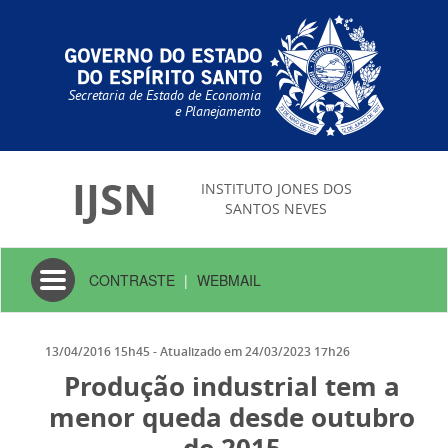
Secretaria de Estado de Economia
e Planejamento
IJSN
INSTITUTO JONES DOS
SANTOS NEVES
Toggle
CONTRASTE
|
WEBMAIL
navigation
13/04/2016 15h45
- Atualizado em
24/03/2023 17h26
Produção industrial tem a
menor queda desde outubro