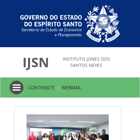
Secretaria de Estado de Economia
e Planejamento
IJSN
INSTITUTO JONES DOS
SANTOS NEVES
Toggle
CONTRASTE
|
WEBMAIL
navigation