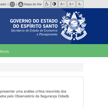
A=
A+
A-
rador
|
|
Mapa do Site
Secretaria de Estado de Economia
e Planejamento
tivos
presentar uma análise crítica resumida dos
rados pelo Observatório da Segurança Cidadã.