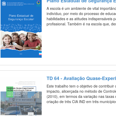
Plano Estadual de Segurança E
A escola é um ambiente de vital importân
indivíduo, por meio do processo de educ
habilidades e as atitudes indispensáveis
profissional. Também é na escola que, d
TD 64 - Avaliação Quase-Experi
Este trabalho tem o objetivo de contribuir
impacto, alicerçada no método de Control
(2010), em termos da variação nas taxas 
criação de três CIA IND em três municíp