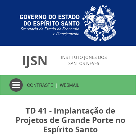
Secretaria de Estado de Economia
e Planejamento
IJSN
INSTITUTO JONES DOS
SANTOS NEVES
Toggle
CONTRASTE
|
WEBMAIL
navigation
TD 41 - Implantação de
Projetos de Grande Porte no
Espírito Santo