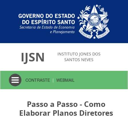
Secretaria de Estado de Economia
e Planejamento
IJSN
INSTITUTO JONES DOS
SANTOS NEVES
Toggle
CONTRASTE
|
WEBMAIL
navigation
Passo a Passo - Como
Elaborar Planos Diretores