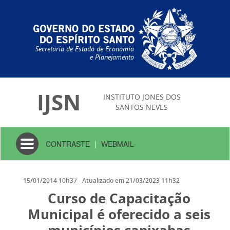
Secretaria de Estado de Economia
e Planejamento
IJSN
INSTITUTO JONES DOS
SANTOS NEVES
Toggle
CONTRASTE
|
WEBMAIL
navigation
15/01/2014 10h37
- Atualizado em
21/03/2023 11h32
Curso de Capacitação
Municipal é oferecido a seis