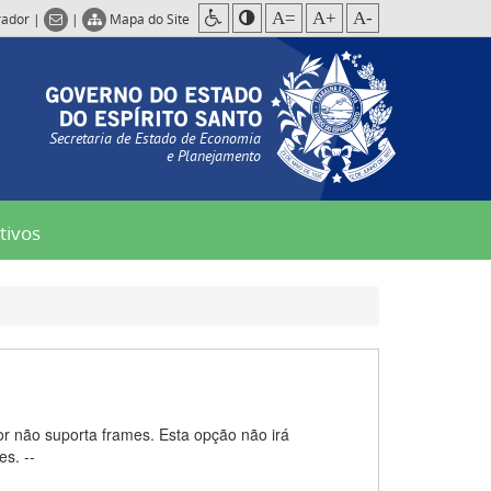
A=
A+
A-
rador
|
|
Mapa do Site
Secretaria de Estado de Economia
e Planejamento
tivos
or não suporta frames. Esta opção não irá
s. --