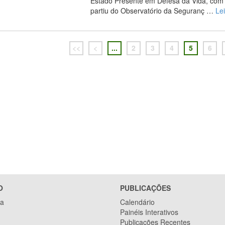
Estado Presente em Defesa da Vida, com o 
partiu do Observatório da Seguranç …
Le
<<
<
...
2
3
4
5
6
O
PUBLICAÇÕES
ca
Calendário
Painéis Interativos
Publicações Recentes