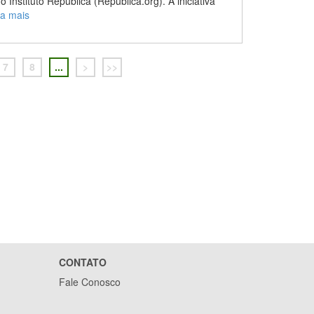
Instituto República (República.org). A iniciativa
ia mais
7
8
...
>
>>
CONTATO
Fale Conosco