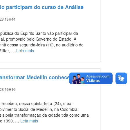
o participam do curso de Análise
023 15H44
ública do Espírito Santo vão participar da
nal, promovido pelo Governo do Estado. A
nhã dessa segunda-feira (16), no auditório do
litar, …
Leia mais
ransformar Medellín conhece ações
023 16H16
 recebeu, nessa quinta-feira (24), o ex-
olvimento Social de Medellín, na Colômbia,
eis pela transformação da cidade tida como uma
de 1990. …
Leia mais