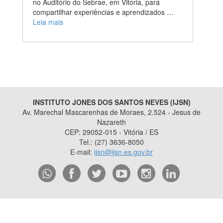
no Auditório do Sebrae, em Vitória, para
compartilhar experiências e aprendizados …
Leia mais
INSTITUTO JONES DOS SANTOS NEVES (IJSN)
Av. Marechal Mascarenhas de Moraes, 2.524 - Jesus de
Nazareth
CEP: 29052-015 - Vitória / ES
Tel.: (27) 3636-8050
E-mail:
ijsn@ijsn.es.gov.br
2015
- 2026
/ Desenvolvido pelo
PRODEST
utilizando o software
livre
Orchard