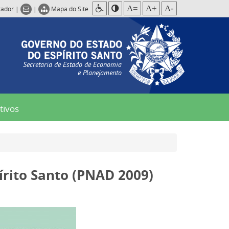
A=
A+
A-
rador
|
|
Mapa do Site
Secretaria de Estado de Economia
e Planejamento
tivos
pírito Santo (PNAD 2009)