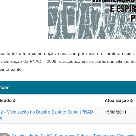
sente texto tem como objetivo analisar, por meio da literatura especi
 vitimização da PNAD – 2009, caracterizando os perfis das vítimas de
írito Santo.
exos
teúdo
Atualização
2 - Vitimização no Brasil e Espírito Santo (PNAD
15/06/2011
9)
cos:
Criminalidade
,
PNAD
,
Segurança Pública
,
Textos para Discussã