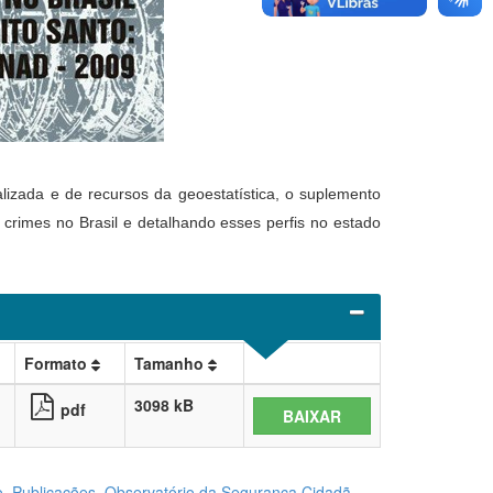
alizada e de recursos da geoestatística, o suplemento
 crimes no Brasil e detalhando esses perfis no estado
Formato
Tamanho
3098 kB
pdf
BAIXAR
o
,
Publicações
,
Observatório da Segurança Cidadã
,