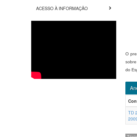
ACESSO À INFORMAÇÃO
O pre
sobre
do Esp
An
Con
TD 2
200
Tópi