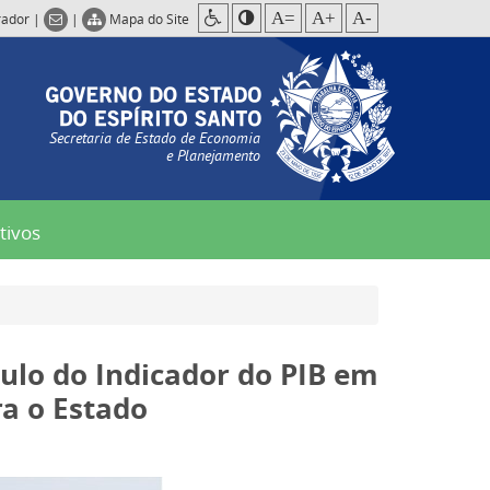
A=
A+
A-
rador
|
|
Mapa do Site
Secretaria de Estado de Economia
e Planejamento
tivos
culo do Indicador do PIB em
ra o Estado