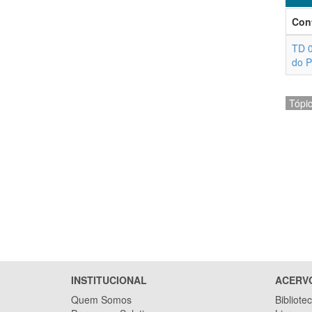
Con
TD 0
do P
Tópi
INSTITUCIONAL
ACERV
Quem Somos
Bibliote