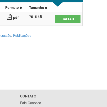
Formato
Tamanho
7515 kB
pdf
BAIXAR
scussão
,
Publicações
CONTATO
Fale Conosco