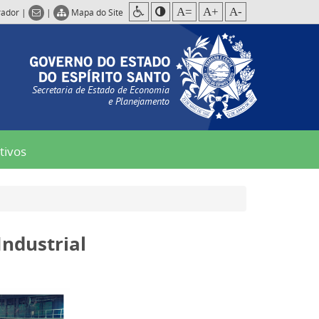
A=
A+
A-
rador
|
|
Mapa do Site
Secretaria de Estado de Economia
e Planejamento
tivos
Industrial