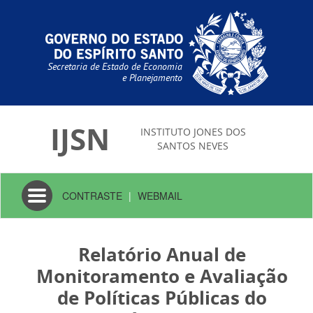
Secretaria de Estado de Economia
e Planejamento
IJSN
INSTITUTO JONES DOS
SANTOS NEVES
Toggle
CONTRASTE
|
WEBMAIL
navigation
Relatório Anual de
Monitoramento e Avaliação
de Políticas Públicas do