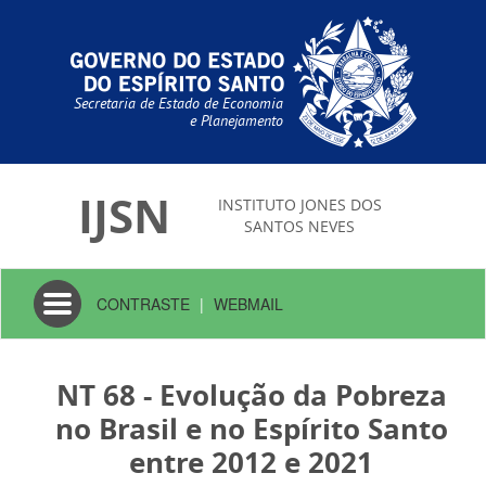
Secretaria de Estado de Economia
e Planejamento
IJSN
INSTITUTO JONES DOS
SANTOS NEVES
Toggle
CONTRASTE
|
WEBMAIL
navigation
NT 68 - Evolução da Pobreza
no Brasil e no Espírito Santo
entre 2012 e 2021