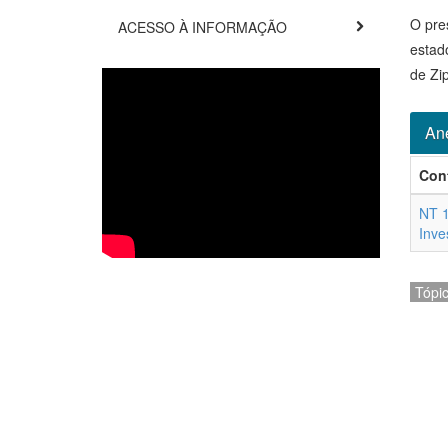
O pre
ACESSO À INFORMAÇÃO
estad
de Zip
An
Con
NT 1
Inve
Tópi