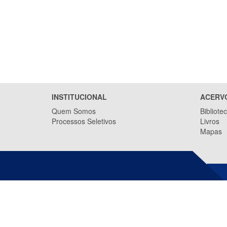
INSTITUCIONAL
ACERV
Quem Somos
Bibliote
Processos Seletivos
Livros
Mapas
INSTITUTO JONES DOS SANTOS
NEVES (IJSN)
Av. Marechal Mascarenhas de Moraes,
2.524 - Jesus de Nazareth