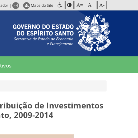
A=
A+
A-
rador
|
|
Mapa do Site
Secretaria de Estado de Economia
e Planejamento
tivos
tribuição de Investimentos
nto, 2009-2014