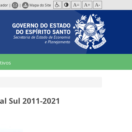
A=
A+
A-
rador
|
|
Mapa do Site
Secretaria de Estado de Economia
e Planejamento
tivos
al Sul 2011-2021