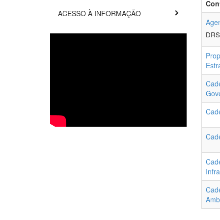
Con
ACESSO À INFORMAÇÃO
Agen
DRS
Prop
Estr
Cade
Gov
Cade
Cade
Cade
Infr
Cade
Amb