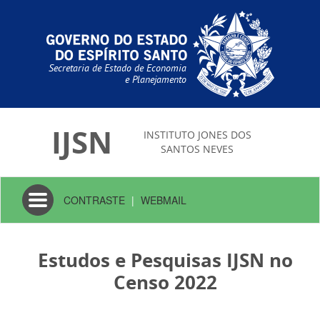
Secretaria de Estado de Economia
e Planejamento
IJSN
INSTITUTO JONES DOS
SANTOS NEVES
Toggle
CONTRASTE
|
WEBMAIL
navigation
Estudos e Pesquisas IJSN no
Censo 2022