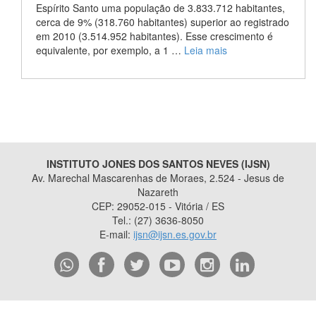
Espírito Santo uma população de 3.833.712 habitantes,
cerca de 9% (318.760 habitantes) superior ao registrado
em 2010 (3.514.952 habitantes). Esse crescimento é
equivalente, por exemplo, a 1 …
Leia mais
INSTITUTO JONES DOS SANTOS NEVES (IJSN)
Av. Marechal Mascarenhas de Moraes, 2.524 - Jesus de
Nazareth
CEP: 29052-015 - Vitória / ES
Tel.: (27) 3636-8050
E-mail:
ijsn@ijsn.es.gov.br
2015
- 2026
/ Desenvolvido pelo
PRODEST
utilizando o software