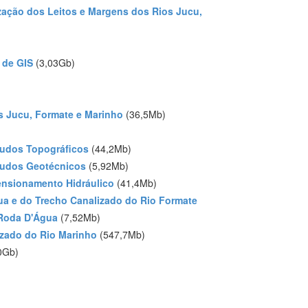
ação dos Leitos e Margens dos Rios Jucu,
 de GIS
(3,03Gb)
os Jucu, Formate e Marinho
(36,5Mb)
tudos Topográficos
(44,2Mb)
tudos Geotécnicos
(5,92Mb)
ensionamento Hidráulico
(41,4Mb)
a e do Trecho Canalizado do Rio Formate
 Roda D'Água
(7,52Mb)
izado do Rio Marinho
(547,7Mb)
0Gb)