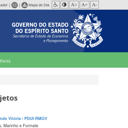
A=
A+
A-
rador
|
|
Mapa do Site
Secretaria de Estado de Economia
e Planejamento
tivos
jetos
nde Vitória / PDUI-RMGV
u, Marinho e Formate