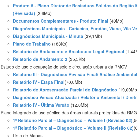
Produto 8 - Plano Diretor de Resísduos Sólidos da Região M
(Revisada)
(2,6Mb)
Documentos Complementares - Produto Final
(40Mb)
Diagnósticos Municipais - Cariacica, Fundão, Viana, Vila Ve
Diagnósticos Municipais - Minuta
(39,1Mb)
Plano de Trabalho
(183Kb)
Relatorio de Andamento e Arcabouco Legal Regional
(1,44
Relatorio de Andamento 2
(35,5Kb)
Estudo de uso e ocupação do solo e circulação urbana da RMGV
Relatório III - Diagnóstico/ Revisão Final/ Análise Ambient
Relatório IV - Etapa Final
(70,0Mb)
Relatório de Apresentação Parcial do Diagnóstico
(19,00Mb
Diagnóstico Versão Atualizada / Relatório Ambiental / Diret
Relatório IV - Última Versão
(12,0Mb)
Plano integrado de uso público das áreas naturais protegidas da RM
1º Relatório Parcial – Diagnóstico – Volume I (Revisão 02)
(5
1º Relatório Parcial – Diagnóstico – Volume II (Revisão 02)
(
Lista de Mapas