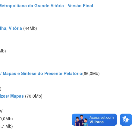
etropolitana da Grande Vitória - Versão Final
lha, Vitória
(44Mb)
Mb)
al/ Mapas e Síntese do Presente Relatório
(66,0Mb)
)
rizes/ Mapas
(70,0Mb)
GV
0,0Mb)
6,7 Mb)