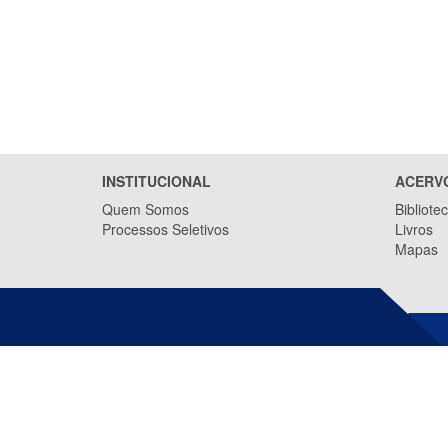
INSTITUCIONAL
ACERV
Quem Somos
Bibliote
Processos Seletivos
Livros
Mapas
INSTITUTO JONES DOS SANTOS
NEVES (IJSN)
Av. Marechal Mascarenhas de Moraes,
2.524 - Jesus de Nazareth