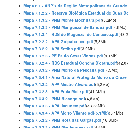
Mapa 6.1 - ANP`s da Região Metropolitana da Grande 
Mapa 7.1.2.2 - Reserva Biológica Estadual de Duas B
Mapa 7.1.3.2 - PNM Monte Mochuara.pdf
(5,2Mb)
Mapa 7.1.3.3 - PNM Manguezal de Itanquá.pdf
(4,8Mb)
Mapa 7.1.3.4 - RDS do Maguezal de Cariacica.pdf
(43,
Mapa 7.2.2.2 - APA Goipaba-acu.pdf
(5,3Mb)
Mapa 7.3.2.2 - APA Setiba.pdf
(3,2Mb)
Mapa 7.3.2.3 - PE Paulo Cesar Vinhas.pdf
(4,1Mb)
Mapa 7.3.2.4 - RDS Estadual Concha D'ostra.pdf
(42,0
Mapa 7.3.3.2 - PNM Morro da Pescaria.pdf
(4,5Mb)
Mapa 7.3.4.1 - Área Natural Protegida Morro do Cruzei
Mapa 7.4.2.2 - APA Mestre Alvaro.pdf
(5,2Mb)
Mapa 7.4.2.3 - APA Praia Mole.pdf
(41,3Mb)
Mapa 7.4.3.2 - PNM Bicanga.pdf
(4,8Mb)
Mapa 7.4.3.3 - APA Jacunem.pdf
(43,38Mb)
Mapa 7.4.3.4 - APA Morro Vilante.pdf(5,1Mb)
(5,1Mb)
Mapa 7.5.2.2 - PNM Rota das Garças.pdf
(16,6Mb)
Mapa 7.6.2.2 - PNM Mantegueira.pdf
(4,8Mb)