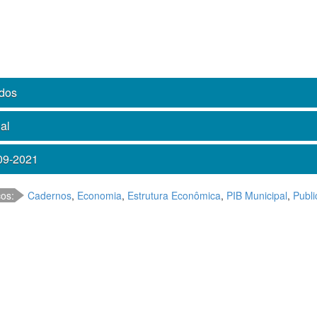
dos
al
09-2021
cos:
Cadernos
,
Economia
,
Estrutura Econômica
,
PIB Municipal
,
Publ