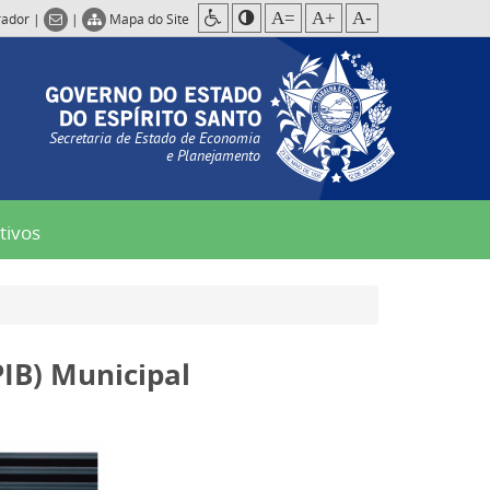
A=
A+
A-
rador
|
|
Mapa do Site
Secretaria de Estado de Economia
e Planejamento
tivos
PIB) Municipal