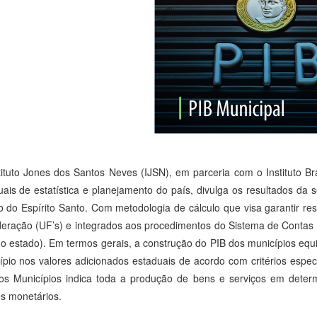
tituto Jones dos Santos Neves (IJSN), em parceria com o Instituto Bra
uais de estatística e planejamento do país, divulga os resultados da 
o do Espírito Santo. Com metodologia de cálculo que visa garantir 
deração (UF’s) e integrados aos procedimentos do Sistema de Contas N
do estado). Em termos gerais, a construção do PIB dos municípios equi
ípio nos valores adicionados estaduais de acordo com critérios espec
os Municípios indica toda a produção de bens e serviços em dete
es monetários.