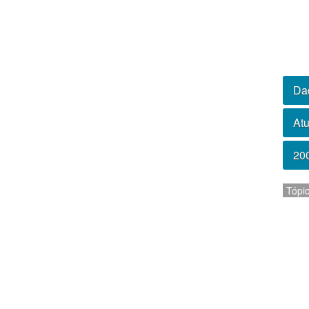
Da
Atu
20
Tópi