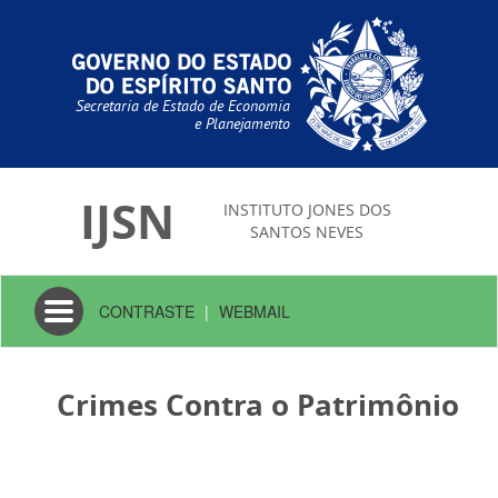
Secretaria de Estado de Economia
e Planejamento
IJSN
INSTITUTO JONES DOS
SANTOS NEVES
Toggle
CONTRASTE
|
WEBMAIL
navigation
Crimes Contra o Patrimônio