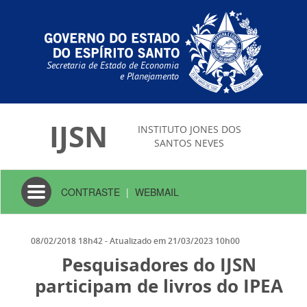
Secretaria de Estado de Economia
e Planejamento
IJSN
INSTITUTO JONES DOS
SANTOS NEVES
Toggle
CONTRASTE
|
WEBMAIL
navigation
08/02/2018 18h42
- Atualizado em
21/03/2023 10h00
Pesquisadores do IJSN
participam de livros do IPEA