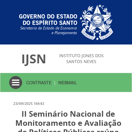
Secretaria de Estado de Economia
e Planejamento
IJSN
INSTITUTO JONES DOS
SANTOS NEVES
Toggle
CONTRASTE
|
WEBMAIL
navigation
23/09/2025 16h43
II Seminário Nacional de
Monitoramento e Avaliação