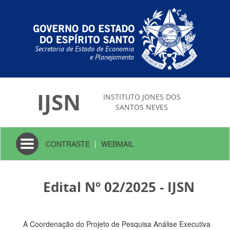
Secretaria de Estado de Economia
e Planejamento
IJSN
INSTITUTO JONES DOS
SANTOS NEVES
Toggle
CONTRASTE
|
WEBMAIL
navigation
Edital Nº 02/2025 - IJSN
A Coordenação do Projeto de Pesquisa Análise Executiva