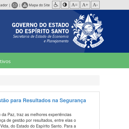
A=
A+
A-
rador
|
|
Mapa do Site
Secretaria de Estado de Economia
e Planejamento
tivos
estão para Resultados na Segurança
ou da Paz, traz as melhores experiências
nça de gestão por resultados, entre elas o
ida, do Estado do Espírito Santo. Para a